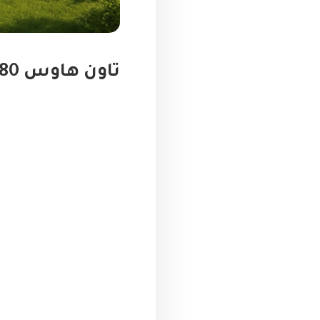
تاون هاوس 180 م² في لاجونز العاصمة الإدارية الجديدة