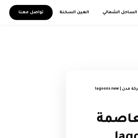
الساحل الشمالي
العين السخنة
تواصل معنا
تاون هاوس 180 م² في لاجونز العاصمة شركة مدن | lagoons new
ونز العاصمة
lagoo