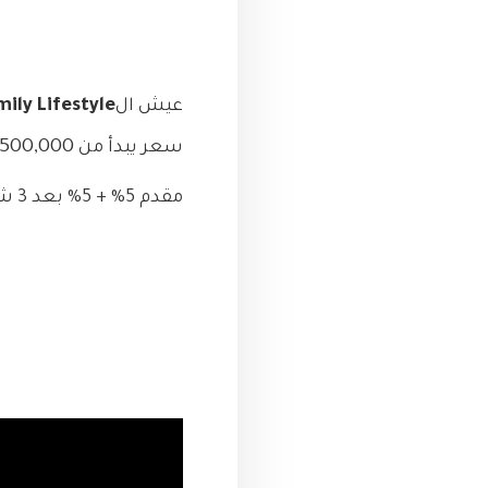
عيش ال
mily Lifestyle
12,500,000
سعر يبدأ من
مقدم 5% + 5% بعد 3 شهور • تقسيط حتى 10 سنوات