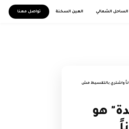
الساحل الشمالي
العين السخنة
تواصل معنا
جاناً واشتري بالتقسيط مش
دة" هو
ً