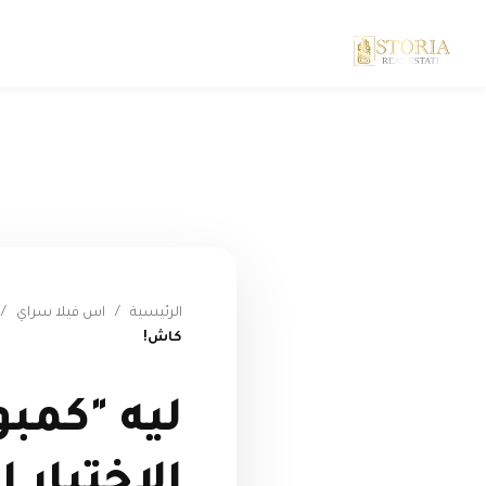
الرئيسية
/
اس فيلا سراي
/
كاش!
ليه "كمبو
الاختيار 