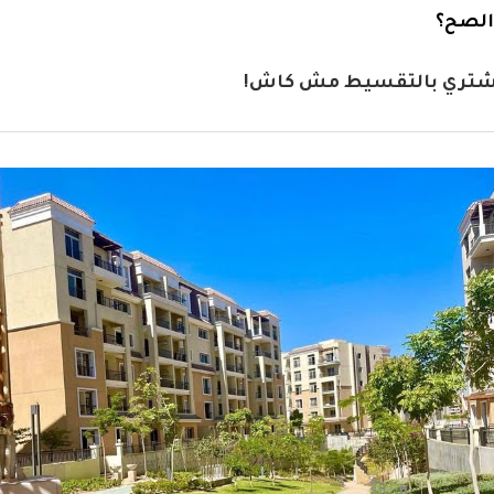
 الصح؟
واشتري بالتقسيط مش كاش!