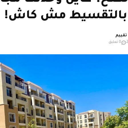
بالتقسيط مش كاش!
0 تعليق