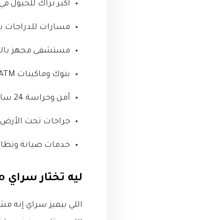
أكبر تراك للخيول في مصر بمساحة 2600
مسارات للدراجات بع
مستشفى مجهز بالكا
بنوك وماكينات ATM منتشرة داخل الكمبوند لتسهيل كل معاملاتك المالية.
أمن وحراسة 24 ساعة مع أنظمة مراقبة حديثة لتحقيق أعلى درجات الأمان.
جراجات تحت الأرض ل
خدمات صيانة ونظافة
ليه تختار سراي New Cairo؟
اللي بيميز سراي إنه مش