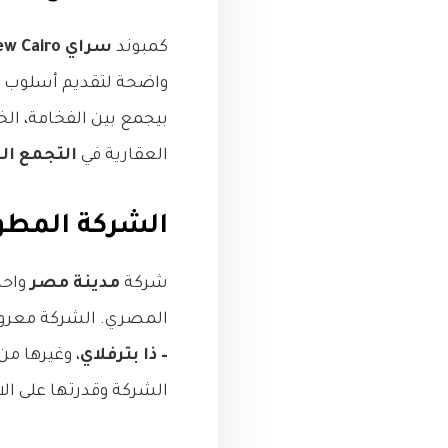
كمبوند
سراي New Cairo
واضحة لتقديم أسلوب ح
بيجمع بين الفخامة، ا
العقارية في
التجمع ا
الشركة المطورة: مدينة مص
شركة
مدينة مصر
المصري. الشركة معروفة
– ذا بترفلاي
، وغيرها م
الشركة وقدرتها على الا