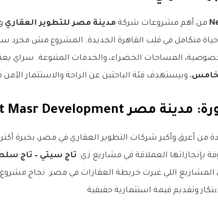
من أهم مشروعات شركة
مدينة مصر للتطوير العقاري
وا
ياة متكامل في قلب القاهرة الجديدة. المشروع مش مجرد سك
لخصوصية، المساحات الخضراء، والخدمات المتنوعة. سراي يع
لخامس
، وبيستهدف فئة الباحثين عن الراحة والاستثمار الآمن ف
ر Madinet Masr Development
 بإنجازاتها العملاقة في مشاريع زي:
تاج سيتي – تاج سلط
ن المشاريع اللي غيرت خريطة العقارات في مصر. نجاح مشروع
بتكار وتقديم قيمة استثمارية حقيقية.