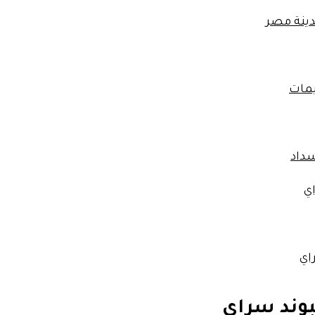
دينة مصر
مات
سداد
ي
اي
وند سراي