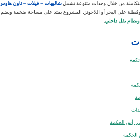
 متكاملة من خلال وحدات متنوعة تشمل
شاليهات – فيلات – تاون هاوس
ُطلة على البحر أو اللاجونز. المشروع يمتد على مساحة ضخمة ويضم
ونظام نقل داخلي
.
ات
حكمة
كمة
مة
دات
ي رأس الحكمة
 الحكمة