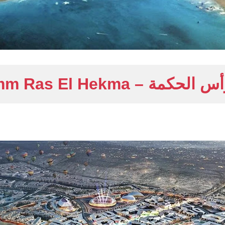
ة – Wadi Yemm Ras El Hekma