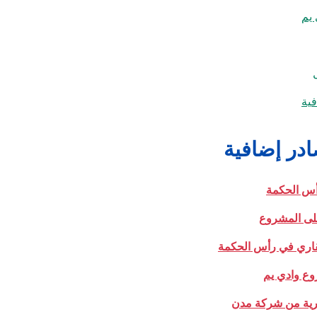
 يم
ية
در إضافية