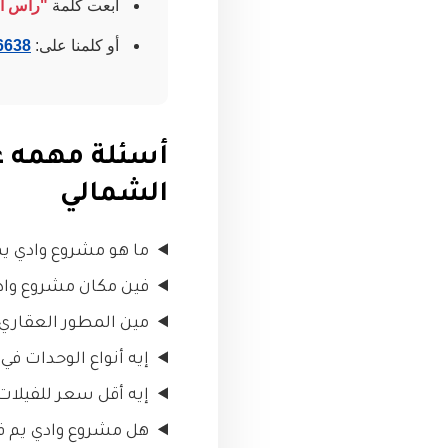
ابعت كلمة
"راس ا
أو كلمنا على:
6638
أسئلة مهمه ع
الشمالي
ما هو مشروع وادي ي
فين مكان مشروع وادي
مين المطور العقاري
إيه أنواع الوحدات في Wadi Yemm Ras El Hikma؟
إيه أقل سعر للفيلات
هل مشروع وادي يم 