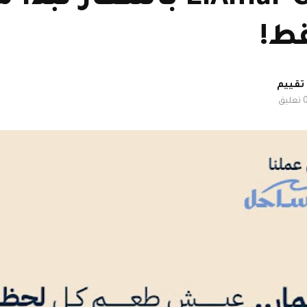
ط!
تعليق