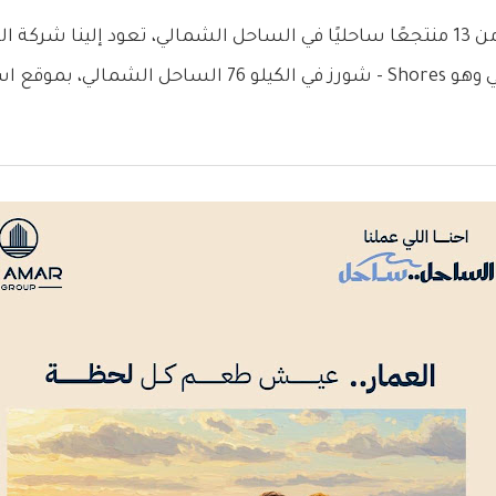
بمشروع جديد واستثنائي وهو Shores - شورز في الكيلو 76 السا