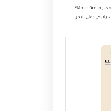
بعد نجاح وتسليم أكثر من 13 منتجعًا ساحليًا في الساحل الشمالي، تعود إلينا شركة العمار ElAmar Group
حل الشمالي، بموقع استراتيجي وعلى البحر