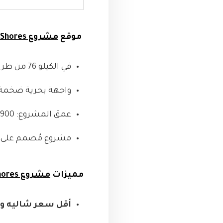
موقع
مشروع Shores الساحل الشمالي من ElAmar Group
في الكيلو 76 من طريق الساحل الشمالي
واجهة بحرية ضخمة بطول
عمق المشروع: 900 متر لضمان أفضل توزيع للمساحات والإطلالات
مشروع مُصمم على 
مميزات
مشروع Shores الساحل الشمالي من ElAmar Group:
أقل سعر شاليه وف