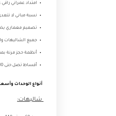
امتداد عمراني راقي على م
نسبة مباني لا تتعدى 15% فقط… يعني مساحات خضراء وراحة ن
تصميم معماري يض
جميع الشاليهات وال
أنظمة حجز مرنة بمق
أقساط تصل حتى 10 سنوات بدون فوائد
أنواع الوحدات وأسعا
شاليهات: