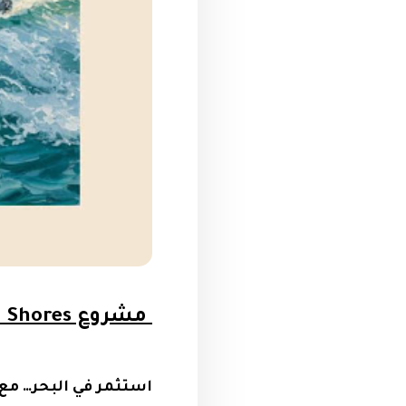
مشروع Shores الساحل الشمالي من شركة العمار ElAmar Group
استثمر في البحر… مع