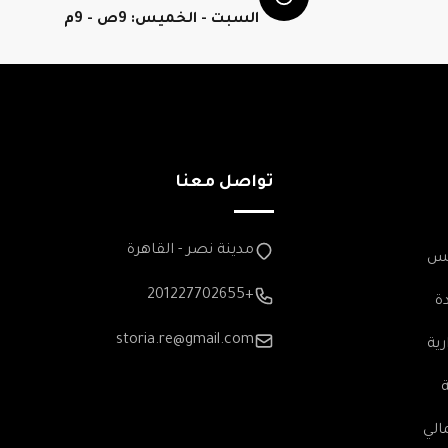
السبت - الخميس: 9ص - 9م
تواصل معنا
مدينة نصر - القاهرة
مس
+201227702655
ة
storia.re@gmail.com
رية
الي