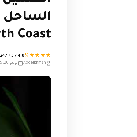
rth Coast
★★★★½
4.8 / 5 • 247 تقييم
AbdelRhman
يونيو 26, 2025