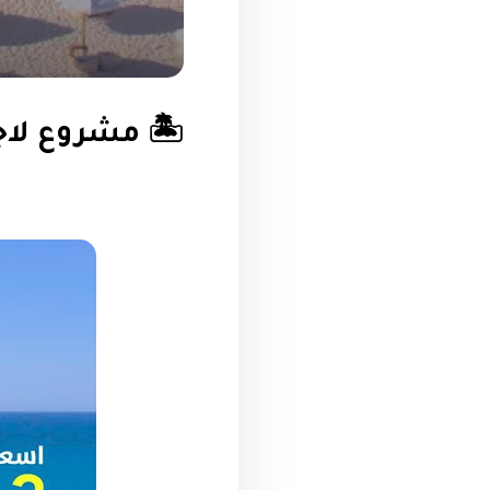
🏝️
مشروع لاجو