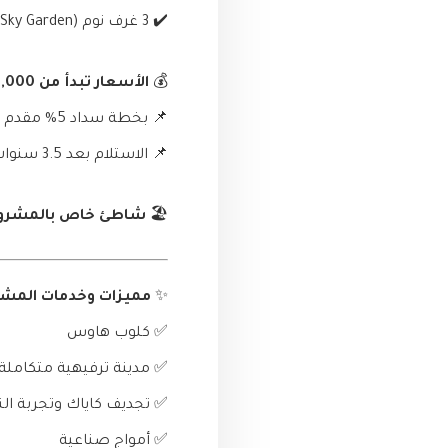
✔️ 3 غرف نوم (Sky Garden)
💰
الأسعار تبدأ من 3,300,000 جنيه فقط
📌 بخطة سداد 5% مقدم والأقساط حتى 10 سنوات
📌 الاستلام بعد 3.5 سنوات
🏖️
شاطئ خاص بالمشروع ف
✨
مميزات وخدمات المشر
✅ كلوب هاوس
✅ مدينة ترفيهية متكاملة (
✅ تجديف كاياك وتجربة الن
✅ أمواج صناعية