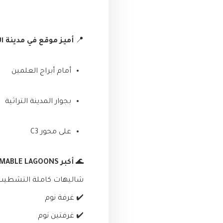
📍
أميز موقع في مدينة ا
أمام أبراج العلمين
بجوار المدينة التراثية
على محور C3
🌊
أكبر SWIMMABLE LAGOONS في العلمين الجديدة
شاليهات كاملة التشطيب ب
✔️ غرفة نوم
✔️ غرفتين نوم