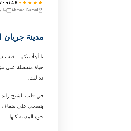
★★★★½
4.8 / 5 • 247 تقييم
Ahmed Gamal
مايو 07, 25
مدينة جريان ا
يا أهلًا بيكم... فيه
حياة متفصلة على مزا
ده ليك.
في قلب الشيخ زايد ا
بتصحى على ضفاف نهر
جوه المدينة كلها.