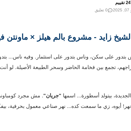
20
0 تعليق
لشيخ زايد - مشروع بالم هيلز × ماونتن في
 ناس بتدور على سكن، وناس بتدور على استثمار. وفيه ناس... بتدو
جهم، تجمع بين فخامة الحاضر وسحر الطبيعة الأصيلة. لو أنت 
لجديدة، بيتولد أسطورة... اسمها
"جريان"
. مش مجرد كومباوند 
! أيوه، زي ما سمعت كده... نهر صناعي معمول بحرفية، بيفكر