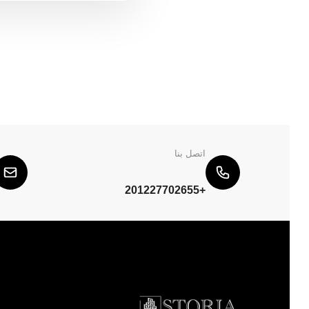
اتصل بنا
+201227702655