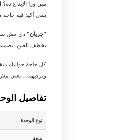
مين ورا الإبداع ده؟
يبقى أكيد فيه حاجة 
"جريان"
دي مش بس ب
تخطف العين، تصميم
كل حاجة حواليك متخ
وترفيهية... يعني مش
تفاصيل الوحد
نوع الوحدة
شقة