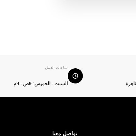
ساعات العمل
قاهرة
السبت - الخميس: 9ص - 9م
تواصل معنا