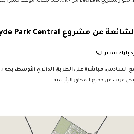
، بجوار مشروع
Zed East
من ORA، مما يمنحه موقعًا مميزً
 عن مشروع Hyde Park Central
 السادس، مباشرة على الطريق الدائري الأوسط، بجوار Zed East من ORA
جي قريب من جميع المحاور الرئيسية.