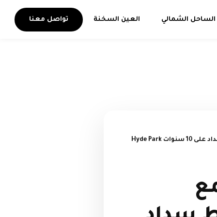
الساحل الشمالي
العين السخنة
تواصل معنا
هايد بارك أفخم كمبوند في التجمع السادس بموقع استثنائي وخطط سداد على 10 سنوات Hyde Park
مع
ط سداد