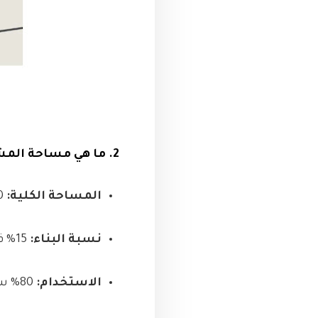
2. ما هي مساحة المشروع ونسبة البناء؟
المساحة الكلية:
220 فدان
نسبة البناء:
15% فقط
الاستخدام:
80% سكني | 20% غير سكني