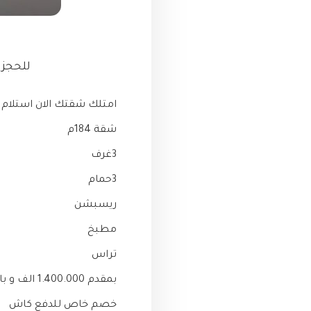
للحجز و الا
امتلك شقتك الان استلام 6 شهور فى القاهرة الجديدة فى كمبوند بلوم فيلدز "Bloom Fields"
شقة 184م
3غرف
3حمام
ريسبشن
مطبخ
تراس
بمقدم 1.400.000 الف و بالتقسيط على 10 سنوات بدون فوائد
خصم خاص للدفع كاش