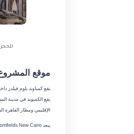
للحجز و الا
موقع المشروع ك
يقع كمباوند بلوم فيلدز دا
الإقليمي ومطار القاهرة ال