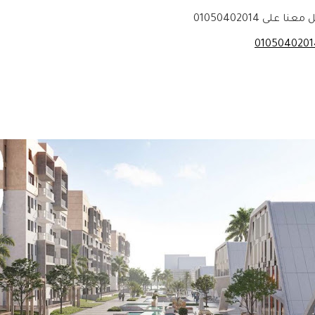
لى 01050402014
0105040201