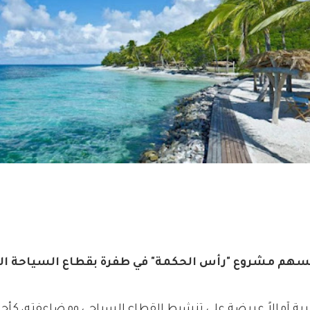
ُسهم مشروع "رأس الحكمة" في طفرة بقطاع السياحة ا
ة آمالاً عريضة على تنشيط القطاع السياحي ومضاعفته، كأحد