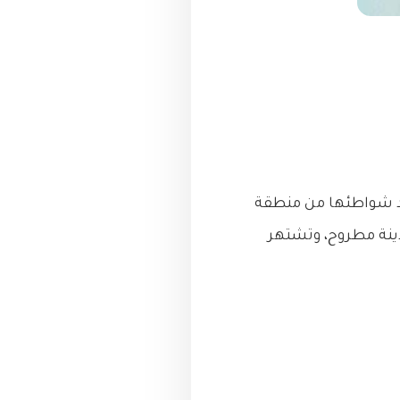
د شواطئها من منطقة
لكيلو 180 بطريق الساحل الشمالي الغربي وحتى الكيلو 240 بمدينة مطروح، وتشتهر