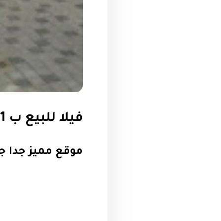
فيلا للبيع ب 11 مليون لو كاش ب 5,500 مليون
موقع مميز جدا ج