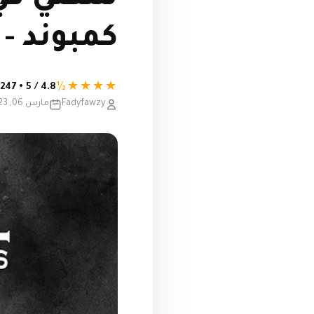
كمبوند - 
★★★★½
4.8 / 5 • 247 تقييم
Fadyfawzy
مارس 06, 2023