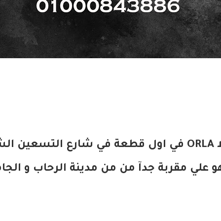
يقع كمبوند اورلا ORLA في اول قطعة في شارع التس
علي مقربة جدآ من من مدينة الرحاب و الجام