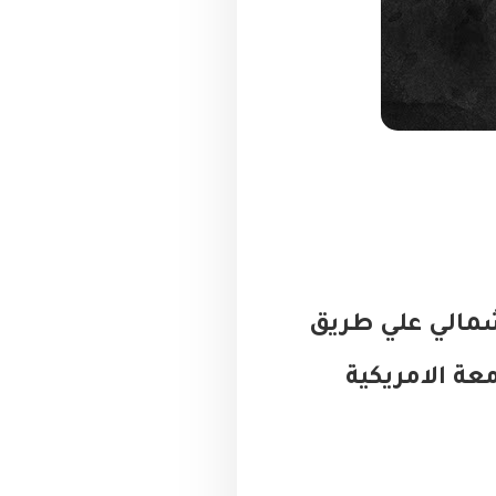
عين الشمالي علي طريق
عة الامريكية