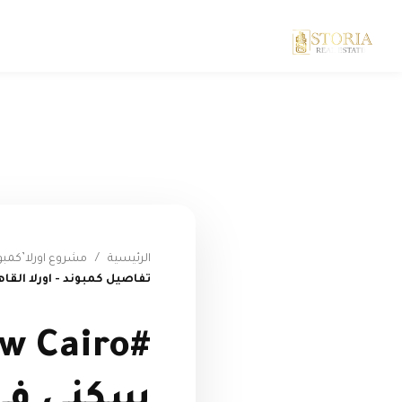
الرئيسية
/
مشروع اورلا’كمبوند اورلا’ro
تفاصيل كمبوند - اورلا القاه
سكني في 