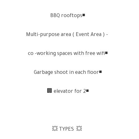
◾️BBQ rooftops
- Multi-purpose area ( Event Area )
◾️co -working spaces with free wifi
◾️Garbage shoot in each floor
◾️2 elevator for 🏢
💥 TYPES 💥