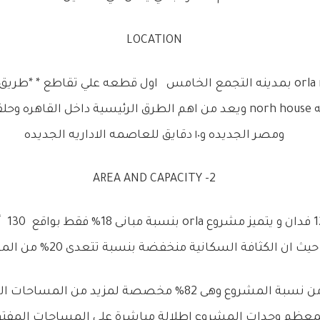
LOCATION
الشمالي داخل منطقه norh house ويعد من اهم الطرق الرئيسية داخل ا
ومصر الجديده و١٠ دقايق للعاصمه الاداريه الجديده
2- AREA AND CAPACITY
مساحة 
المساحة المتبقية من نسبة المشروع وهى 82% مخصصة لمزي