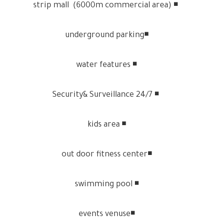
◾️ strip mall (6000m commercial area)
◾️underground parking
◾️ water features
◾️ 24/7 Security& Surveillance
◾️ kids area
◾️out door fitness center
◾️ swimming pool
◾️events venuse