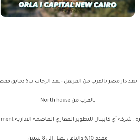
بعد دار مصر بالقرب من القرنفل -بعد الرحاب ب5 دقايق فقط
بالقرب من North house
كة أي كابيتال للتطوير العقاري العاصمة الادارية i capital development
مقدم 10% والباقي يصل الي 8 سنين