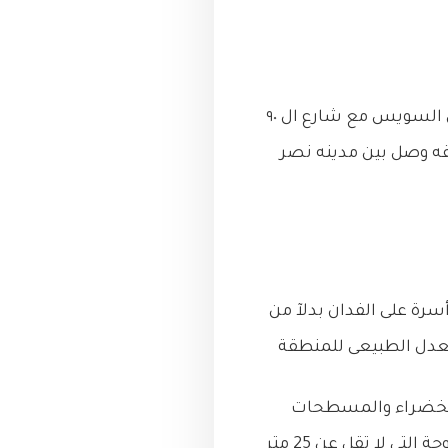
يقع مشروع orla residence بمدينه التجمع الخامس اول قطعه علي تقاطع * *طريق السويس مع شارع ال ٩٠
لقاهره وحلقه وصل بين مدينه نصر
المشروع هى 12 فدان و يتميز مشروع orla بنسبة مبانى 18% فقط بواقع 130 أسرة على الفدان بدلآ من
د من المساحات الخضراء والمسطحات
المائية حيث انها تتيح لمعظم وحدات المشروع اطلالة مباشرة على المساحات المفتوحة التى لا تقل عن 25 متر