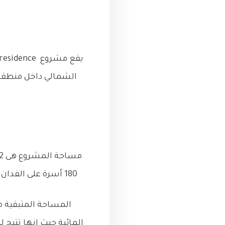
180 أسرة على الفدان حيث ان الكثافة السكانية منخفضة بنسبة تتعدى 20% من المعدل الطبيعى للمنطقة