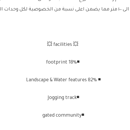
لخصوصية لكل وحدات المشروع
💥 facilities 💥
◾️18% footprint
◾️ 82% Landscape & Water features
◾️Jogging track
◾️gated community