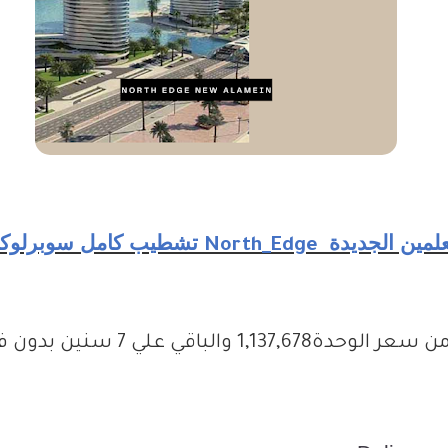
علمين الجديدة
تشطيب كامل سوبرلوكس
North_Edge
ن
سعر
الوحدة1,137,678
والباقي
علي
7
سنين
بدون فو