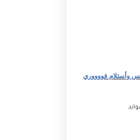
 وأستلام فووووري
ايد