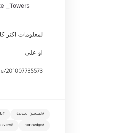
e _Towers
لمعلومات اكتر كلمنا علي
او على
me/201007735573
#العلمين الجديدة
#دا
#seeview
#northedge