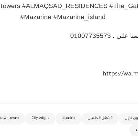
_Towers #ALMAQSAD_RESIDENCES #The_Gat
#Mazarine #Mazarine_island
 . 01007735573
https://wa.
ون تاون
#شقق العلمين
#alamin
#City edge
#downtown