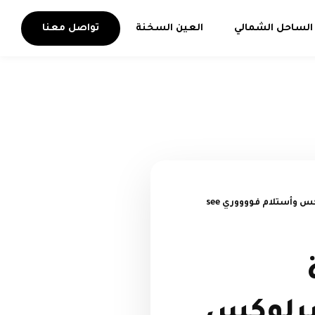
الساحل الشمالي
العين السخنة
تواصل معنا
شالية للبيع في العلمين الجديدة North_Edge تشطيب كامل سوبرلوكس وأستلام فووووري see
سوبرلوكس