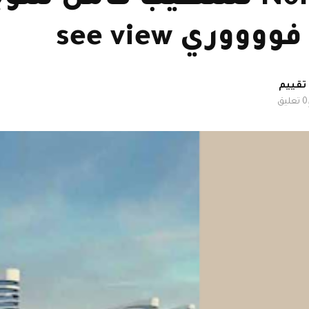
وري see view
0 تعليق