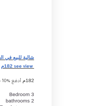
شالية للبيع في
ال
182م
see view
182م
أدفع
10%
م
Bedroom
3
bathrooms
2