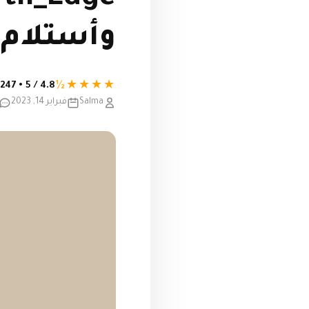
وأستلام فووو
★★★★½
4.8 / 5 • 247 تقييم
Salma
فبراير 14, 2023