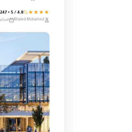
★★★★½
4.8 / 5 • 247 تقييم
Khaled Mohamed
فبراير 13, 023