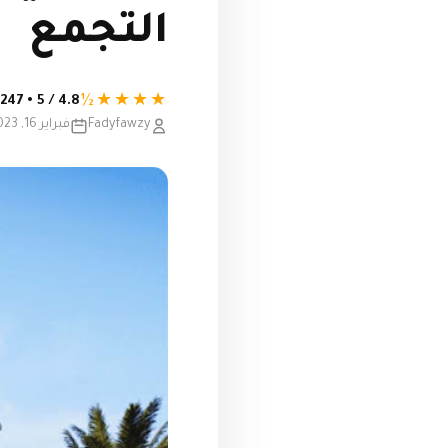
التجمع
★★★★½
4.8 / 5 • 247 تقييم
Fadyfawzy
فبراير 16, 2023