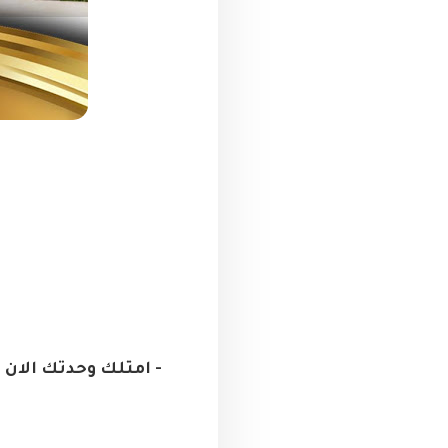
- امتلك وحدتك الان بمقدم 800,000 مش بس كدة لاول مرة في التجمع 