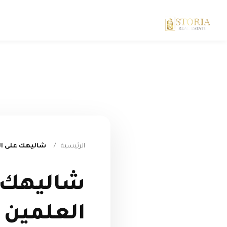
الرئيسية
/
شاليهك على ال
شاليهك ع
العلمين 