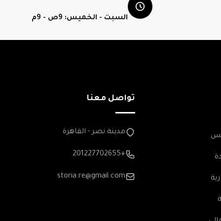
السبت - الخميس: 9ص - 9م
تواصل معنا
مدينة نصر - القاهرة
مس
+201227702655
ة
storia.re@gmail.com
رية
الي