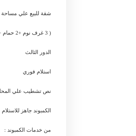
شقة للبيع علي مساحة 165م بمقدم تعاقد 320 الف جنية وتقسيط حتي 8 سنين
( 3 غرف نوم +2 حمام + ريسبشن + مطبخ + تراس )
الدور الثالث
استلام فوري
نص تشطيب علي المحا
الكمبوند جاهز للاستلام و
من خدمات الكمبوند :