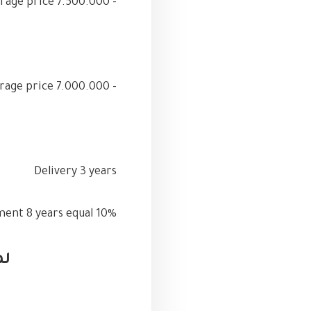
- S.villa B (G+1st+Roof) 239m average price 7.500.000
- Town house 160m average price 7.000.000
Delivery 3 years
10% Down payment 8 years equal.
لم