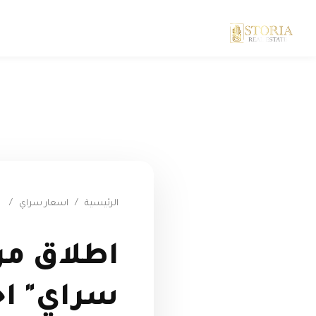
الرئيسية
/
اسعار سراي
/
سراي" ا