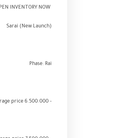
SARAI SVILLAS ARE AN OPEN INVENTORY NOW!
Sarai (New Launch)
Phase: Rai
- S.villa A (G+1st) 212m average price 6.500.000