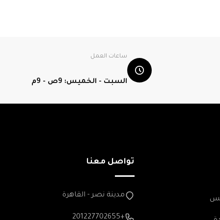
ساعات العمل
السبت - الخميس: 9ص - 9م
تواصل معنا
مدينة نصر - القاهرة
مس
+201227702655