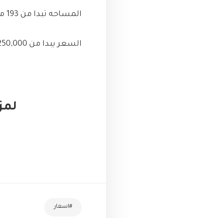
المساحه تبدا من 193 متر + 29 متر رووف تراس
السعر يبدا من 3,250,000
لمزي
#اسعار