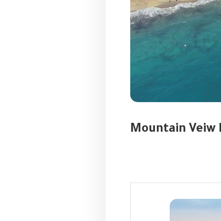
ونتن فيو راس الحكمة الساحل الشمالي Mountain Veiw Ras