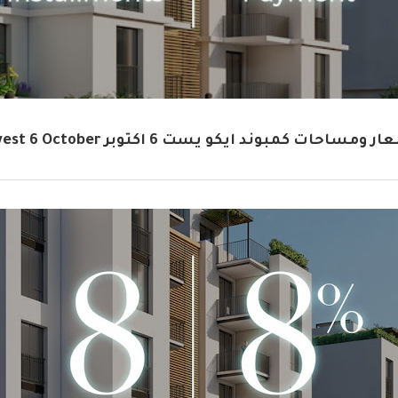
ومساحات كمبوند ايكو يست 6 اكتوبر Eco west 6 October