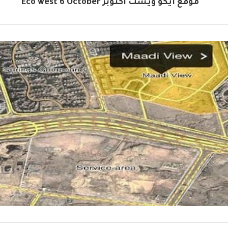
موقع ايكو ويست اكتوبر Eco west 6 October