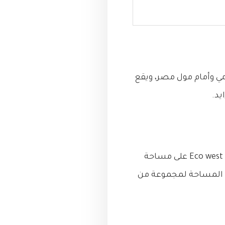
مي وأمام مول مصر، ويقع
حرصت الشركة المنفذة لهذا المشروع على تنفيذ كمبوند ايكو ويست اكتوبرEco west 6 October على مساحة
وعلى أن تخصص باقي المساحة لمجموعة من