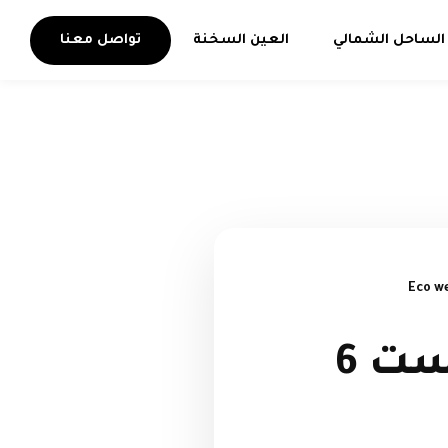
الساحل الشمالي
العين السخنة
تواصل معنا
اسعار ومساحات كمبوند ايكو يست 6