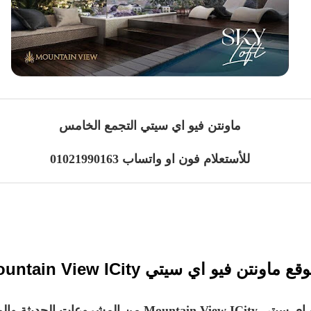
ماونتن فيو اي سيتي التجمع الخامس
للأستعلام فون او واتساب 01021990163
قع ماونتن فيو اي سيتي Mountain View ICity
يعد مشروع ماونتن فيو اي سيتي Mountain View ICity من 