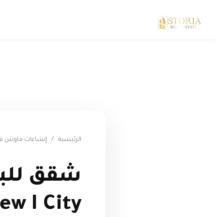
الرئيسية
/
إنشاءات ماونتن ف
شقق للبي
ew I City