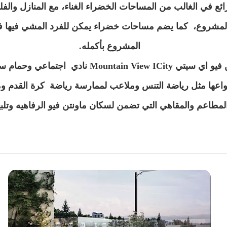
رائع في الغالب من المساحات الخضراء الغناء، مع المنازل والف
 المشروع، كما يضم مساحات خضراء يمكن للفرد المشي فيها ف
المشروع بأكمله.
ويضم كمبوند ماونتن فيو اي سيتي ntain View ICity
نواعها مثل رياضة التنس وملاعب لممارسة رياضة كرة القدم و
لمطاعم والمقاهي التي تضمن لسكان ماونتن فيو الرفاهيه وتلبي