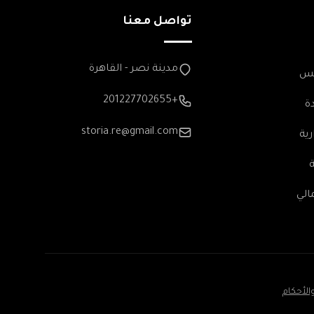
تواصل معنا
مدينة نصر - القاهرة
مس
+201227702655
ة
storia.re@gmail.com
رية
الي
الأحكام