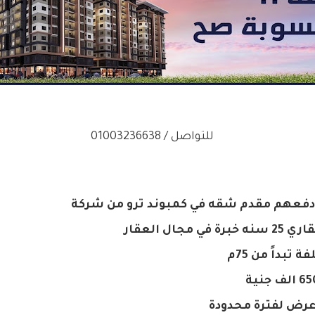
للتواصل / 01003236638
جال العقار
بداً من 75م