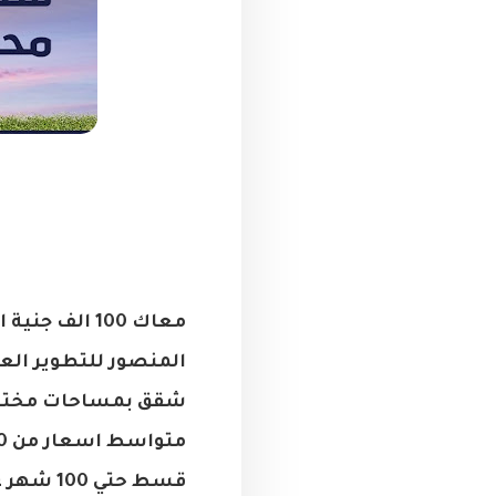
معاك 100 الف جنية ادفعهم مقدم شقه في كمبوند ترو من شركة
المنصور للتطوير العقاري 25 سنه خبرة في م
شقق بمساحات مختلفة ت
متواسط اسعار من 650 الف جنية
قسط حتي 100 شهر عرض لفترة محدودة