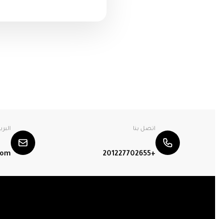
اتصل بنا
البري
com
+201227702655