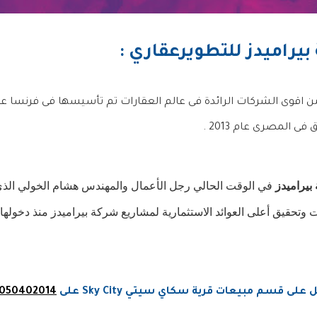
يراميدز للتطويرعقاري :
اقوى الشركات الرائدة فى عالم العقارات تم تأسيسها فى فرنسا عام 00
ى المصرى عام 2013 .
بيراميدز
 في الوقت الحالي رجل الأعمال والمهندس هشام الخولي الذي 
ى قسم مبيعات قرية سكاي سيتي Sky City على
050402014