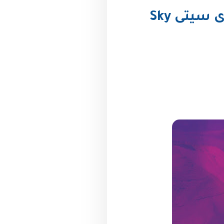
تتطلق شركة بيراميدز مشروع مدينة السحاب سكاى سيتى Sky