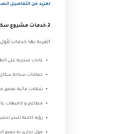
لمزيد من التفاصيل اتصل عل
2.خدمات مشروع سكاي سيتى Sky City الجلالة العين السخنة :
القرية بها خدمات لأول 
غابات شجرية على الطراز الاستوائى ty
حمامات سباحة سكاي سي
شلالات مائية بعمق م
مطاعم و كافيهات عال
رؤية كاملة للبحر لجم
مول تجارى به جميع الم