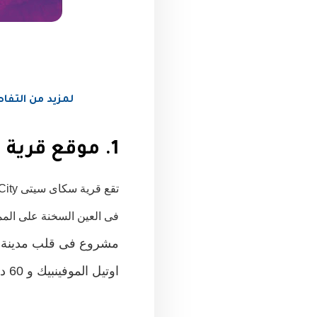
لمزيد من التفاصيل اتصل
1. موقع قرية سكاى سيتى Sky city مدينة الجلالة العين السخنة :
تقع قرية سكاى سيتى Sky City العين السخنة على ارتفاع يصل الى 750 م عن مستوى سطح البحر بجوار التليفريك
فى العين السخنة على المم
مشروع
فى قلب مدينة ا
اوتيل
الموفينبيك و 60 دقيقة من القاهرة