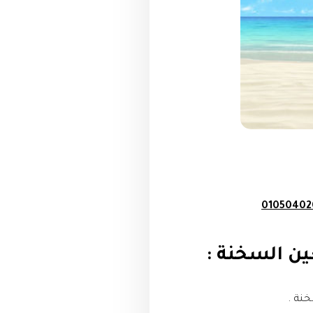
01050402
نة .