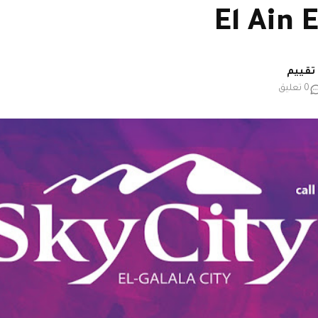
El Ain 
0 تعليق