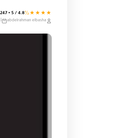
★★★★½
4.8 / 5 • 247 تقييم
abdelrahman elbasha
أغ