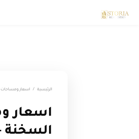
الرئيسية
/
اسعار ومساحات قر
اسعار وم
السخنة - a el Galala el Sokhna