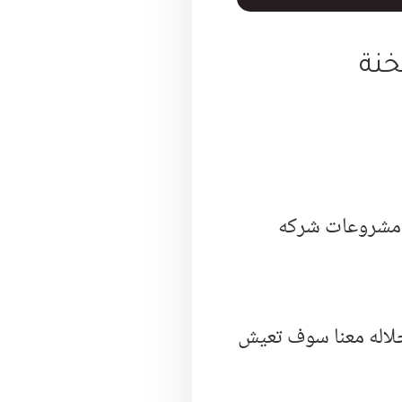
خنة
Jura el galala Ain elsok هو أحدث مشروعات شركه
جلاله معنا سوف تعيش