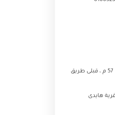
- تقع سيلا فى موقع مميز فى الساحل الشمالى تحديدا فى الكيلو 57 م ، قبلى طريق
نا، أمام قرية هايدى