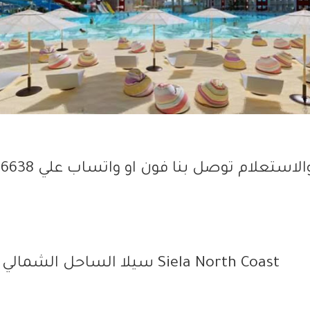
لاستعلام توصل بنا فون او واتساب علي 01003236638
Siela North Coast سيلا الساحل الشمالي