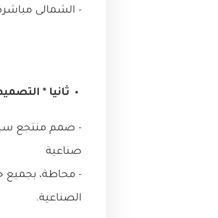
- الشمالى مباشر
ثانيا * التصمي
- صمم منتجع سيل
صناعية
- محاطة، بجميع خ
الصناعية.