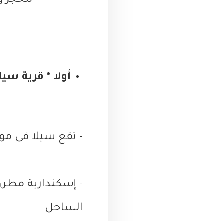
للحجز وا
أولا * قرية سيل
الساحل