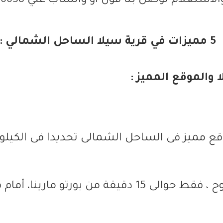
لاستعلام توصل بنا فون او واتساب علي 01003236638
5 مميزات في قرية سيلا الساحل الشمالي :
ا والموقع المميز :
- إسكندارية مطروح ، فقط حوالى 15 دقيقة من بورتو ماري