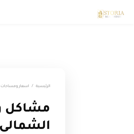
الرئيسية
/
اسعار ومساحات س
مشاكل و 
الشمالى eila North Coast