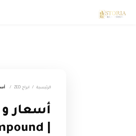
الرئيسية
/
ابراج ZED
/
أسعا
أسعار و 
| ZED Compound