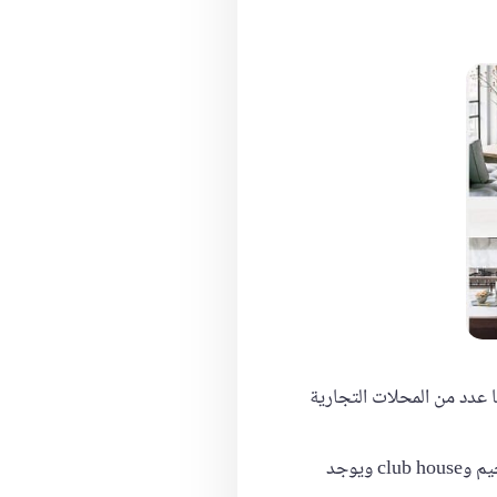
عدد من المحلات التجارية
تقدم افضل الخدمات الفندقية والمشروع عبارة عن أبراج كل برج 20 دور اول 3 أدوار خدمات بيهم جيم وclub house ويوجد