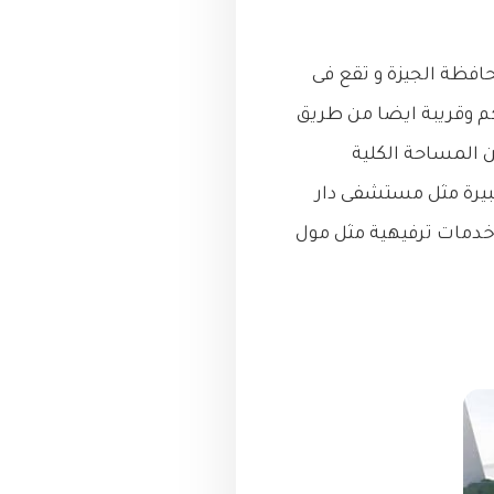
حافظة الجيزة و تقع فى
ميز حيث تبعد عن ميدان لبنان حوالى 20 كم و تبعد عن ميدان التحرير حوالى 28 كم وقريبة ايضا من طريق
راوى وتبلغ مساحة مدينة الشيخ زايد حوالى 9500 فدان و 40% من المساحة الكلية
يرة مثل مستشفى دار
وخدمات ترفيهية مثل مول