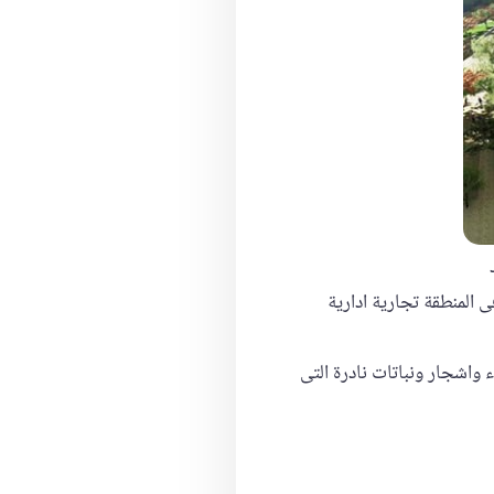
الكاملة للحديقة المركزية وهى مساحتها تصل ل65 فدانا تقع فى المنطقة تجارية ادارية
واشجار ونباتات نادرة التى