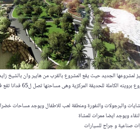
ز لمشروعها الجديد حيث يقع المشروع بالقرب من هايبر وان بالشيخ زايد
وكمبوند الربوة ويتميز المشروع برويته 
شايات والبرجولات والنفورة ومنطقة لعب للاطفال ويوجد مساحات خضراء 
نقاء ويوجد ايضا ممرات للمشاة
ت صناعية و جراج للسيارات