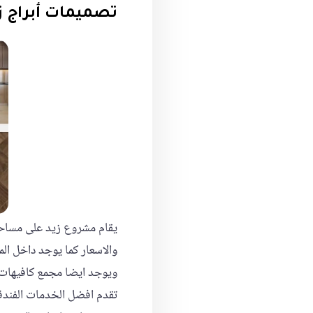
تصميمات أبراج ز
يقام مشروع زيد على مساحة 85 فدان ويقسم الى وحدات سكنية متعددة فى ال
والاسعار كما يوجد داخل ا
ويوجد ايضا مجمع كافيهات