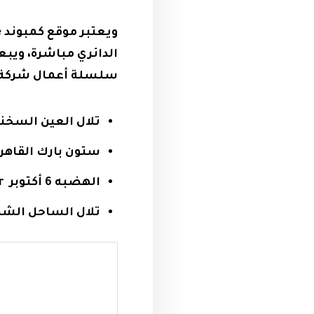
سلسلة أعمال شركة Rooya Group للتطوير العقارى والتي قدمت عدة أعمال مميزة منه
تلال العين السخنة al Ain Sokhna
ستون بارك القاهرة الجديدة airo
الهضبه 6 أكتوبر Hadaba 6 October
تلال الساحل الشمالى orth Coast