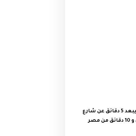
يقع كومباوند ستون ريزيدنس Stone Residence بمدخل التجمع الخامس حيث يبعد 5 دقائق عن شارع
التسعين و 15 دقيقة عن الجامعة الامريكية و 20 دقيقة عن مطار القاهرة الجوي و 10 دقائق من مصر