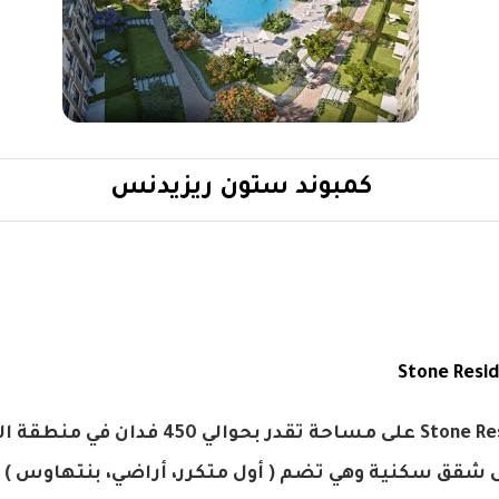
كمبوند ستون ريزيدنس
صمم كمبوند Stone Residence على مساحة تقدر
قق سكنية وهي تضم ( أول متكرر، أراضي، بنتهاوس ) و