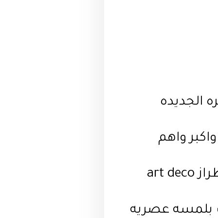
ه الجديده
اكبر واهم
تم تصميم كمبوند سنشرى التجمع الخامس على طراز art deco
ث بلمسه عصريه