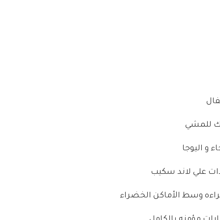
فال
اك للمشي
 و اليوجا
دات علي لاند سكيب
ءه وسط الأماكن الخضراء
رات مؤمنه بالكامل