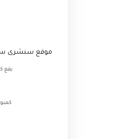
موقع سنشرى سيت
يقع ك
كمبوند 