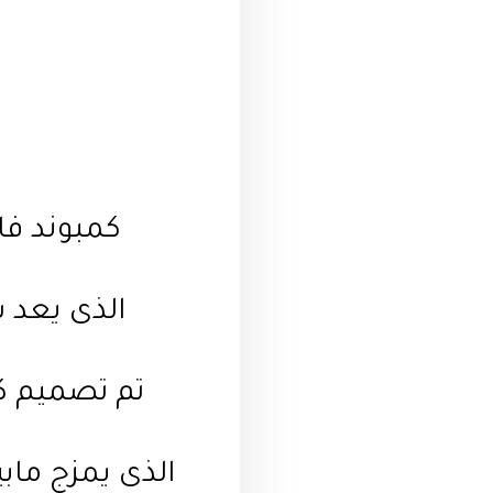
كمبوند فا
الذى يعد 
الذى يمزج ماب