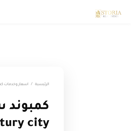
الرئيسية
/
اسعار وخدمات ك
كمبوند 
ury city