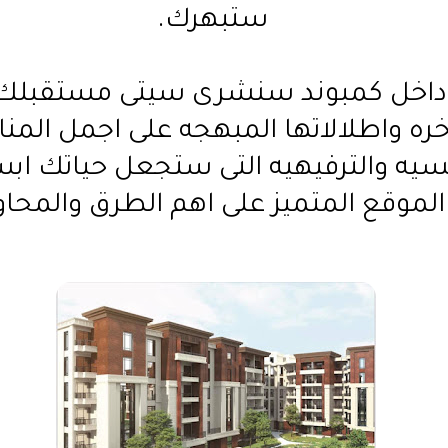
ستبهرك.
داخل كمبوند سنشرى سيتى مستقبلك
اخره واطلالاتها المبهجه على اجمل المن
يسيه والترفيهيه التى ستجعل حياتك اب
الموقع المتميز على اهم الطرق والمحاور