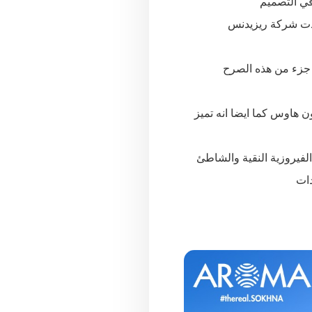
في التصميم
مدت شركة ريزيدنس
 و شاليهات وتوين هاوس وتاون هاوس كما ايضا انه تميز
لفيروزية النقية والشاطئ
دات