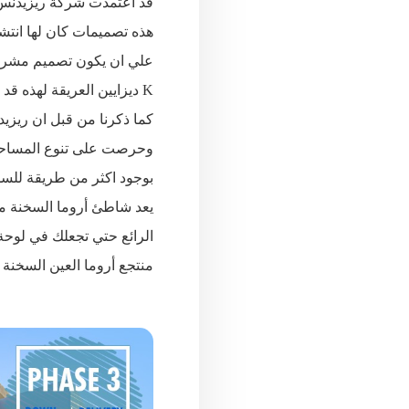
قد اعتمدت شركة ريزيدنس 
هذه تصميمات كان لها انتش
علي ان يكون تصميم مشرو
K ديزايين العريقة لهذه قد قدمت شركة ريزيدنس منتجعها الجديد أروما حتي تقدم لعملاء ان يكون جزء من هذه الصرح
كما ذكرنا من قبل ان ريز
بوجود اكثر من طريقة للسد
يعد شاطئ أروما السخنة من
الرائع حتي تجعلك في لوحة
منتجع أروما العين السخنة