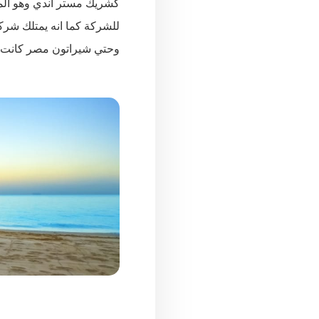
كشريك مستر اندي وهو المد
للشركة كما انه يمتلك شركة AT ديزايين للتصميمات منذ عام 2000 وكان له انتشار كبير في الامارات وعمان وكيين
وحتي شيراتون مصر كانت خبرة شركة T