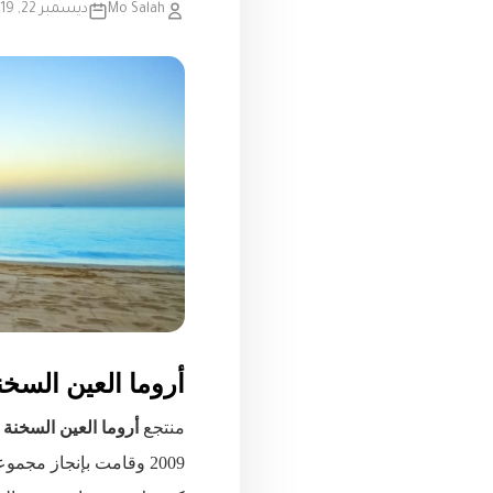
Mo Salah
ديسمبر 22, 2019
أروما العين السخن
منتجع
أروما العين السخنة
م
2009 وقامت بإنجاز مج