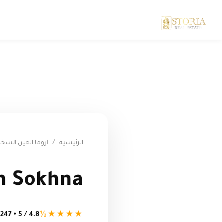
الرئيسية
/
اروما العين السخن
Aroma Ain Sokhna -
★★★★½
4.8 / 5 • 247 تقييم