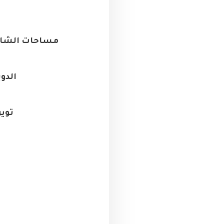
مساحات الشاليهات من ( 73 – 09- m 110 – m 120
الدوبلكس م
توين هاو