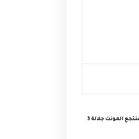
تبلغ مساحة المنتجع 2.2 مليون متر مربع بطول شاطىء 1300 متر ويتضمن منتجع المونت جلالة 3