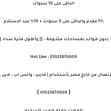
الباقى على 10 سنوات
5% مقدم والباقى على 9 سنوات + 10% عند الاستلام
بـدون فـوائـد بمساحـات متنــوعة – [[ وأطـول فتـرة سداد ]]
01023870009 : Hot Line
إتصال من خارج مصر بأستخدام ( فايبر – واتس اب – لاين ….
【 01023870009 】
المونت_جلاله_العين_السخنه