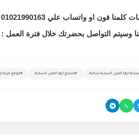
لمنا فون او واتساب علي 01021990163
نا وسيتم التواصل بحضرتك خلال فترة العمل :
لسخنة ازها العين السخنه شاليه
#منتجع ازها العين السخنة
#موقع قرية از