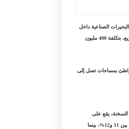
لبحيرات الصناعية داخل
المشروعات العقارية،لتنفيذ بحيرتين داخل مشروع أزهى على مساحة 160 ألف متر مربع، بتكلفة 400 مليون
شواطئ بمساحات تصل إلى
لسخنة، يقع على
مساحة 1.6 مليون متر مربع،ويطل بواجهة على البحر 700 متر، وتشغل مساحة المبانى بين 11 و12%، بينما