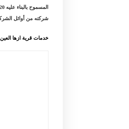
المسموح بالبناء عليه 20% من إجمالى مساحة الأرض، بتكلفة استثمارية قدرت بـ7 مليار جنيه
شركته من أوائل الشركا
خدمات قرية ازها العين السخنة - HNA