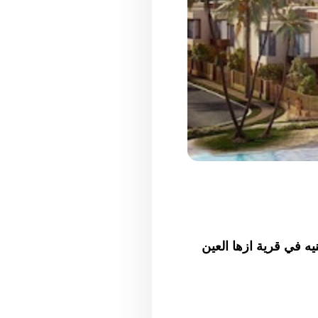
مع كريستال لاجونز لتنفيذ بحيرتين بتكلفة 400 مليون جنيه في قرية ازها العين