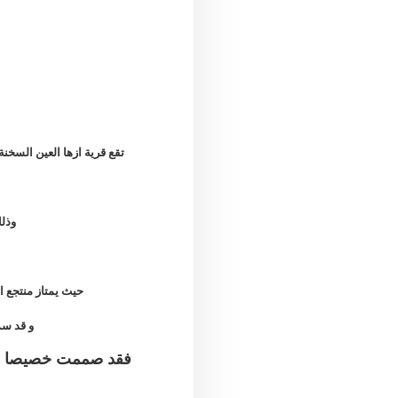
تقع قرية ازها العين السخنة
وذلك 
حيث يمتاز منتجع ا
و قد سم
فقد صممت خصيصا عل