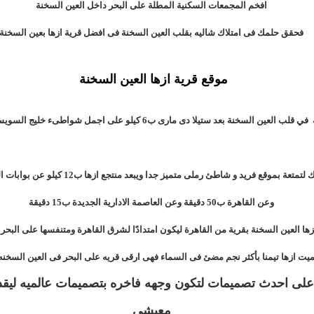
افخم المجمعات السكنية المطلة على البحر داخل العين السخنة
فحقق حلمك فى امتلاك شاليه بقلب العين السخنة فى افضل قرية ازها بعين السخنة
موقع قرية ازها العين السخنة
في قلب العين السخنة بعد ستيلا دى مارى ب6 كيلو على اجمل شواطىء خليج السويس
لتمتعة بموقع فريد و شاطئ رملى متميز جدا ويبعد منتجع ازها ب12 كيلو عن بوابات السخنة
وعن القاهرة ب50 دقيقة وعن العاصمة الادارية الجديدة ب15 دقيقة
زها العين السخنة بقرية من القاهرة ليكون امتدادًا لشرق القاهرة ومتنفسها على البحر 
يت ازها تيمنا بأكثر نجم مضئ فى السماء فهى ارقى قريه على البحر فى العين السخنه
ى احدث تصميمات لتكون وجهه فاخره بتصميمات عالميه ليقد
معيشى