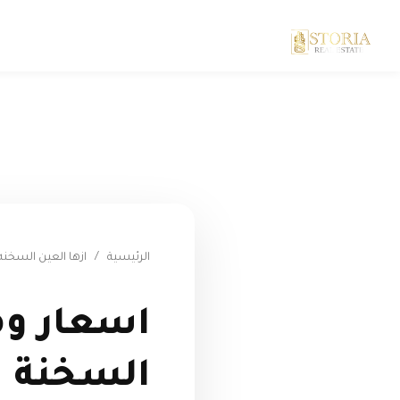
الرئيسية
/
ازها العين السخنه
اسعار وم
السخنة