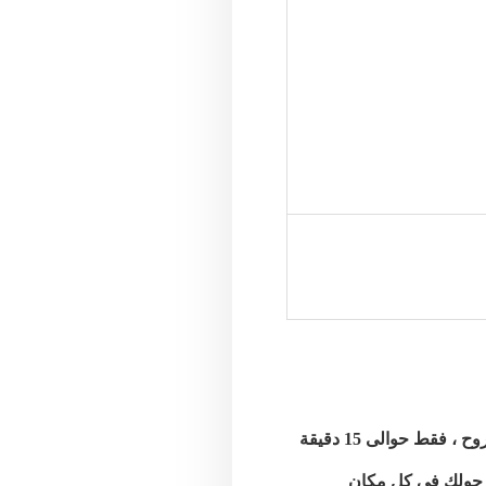
تقع سيلا فى موقع مميز فى الساحل الشمالى تحديدا فى الكيلو 57 م ، قبلى طريق إسكندارية مطروح ، فقط حوالى 15 دقيقة
ى حولك فى كل مكان