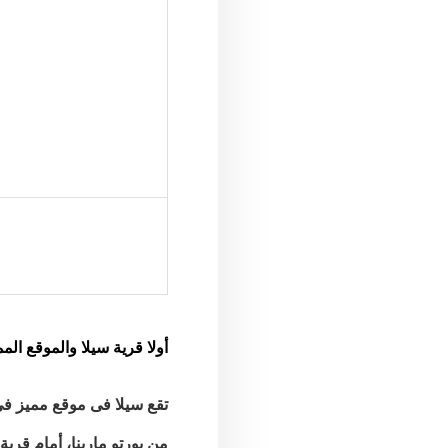
أولا قرية سيلا والموقع المم
من بورتو مارينا، أمام قر