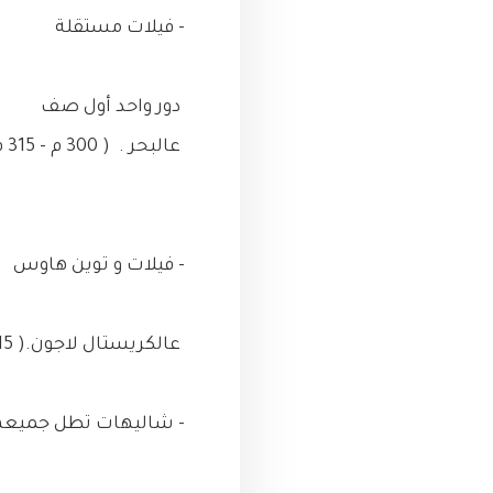
- فيلات مستقلة
دور واحد أول صف
عالبحر . ( 300 م - 315 م - 360 م - 390 م )
- فيلات و توين هاوس
عالكريستال لاجون.( 215 م - 240 م - 250 م - 260 م - 300 م - 315 م - 360 م)
- شاليهات تطل جميعها على البحر مب