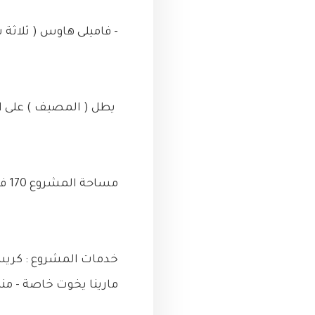
- فاميلى هاوس ( ثلاثة شا
يطل ( المصيف ) على البحر مباشرة بم
مساحة المشروع 170 فدان في الكيلو 75 من مرسى مطروح والكيلو 212 طريق الساحل الشمالى.
خدمات المشروع : كريستا
مارينا يخوت خاصة - م