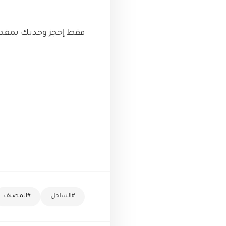
فقط إحجز وحدتك بمقدم 10% فقط والباقى على 8 سنـــوات أقســـاط متســ
#الساحل
#المصيف